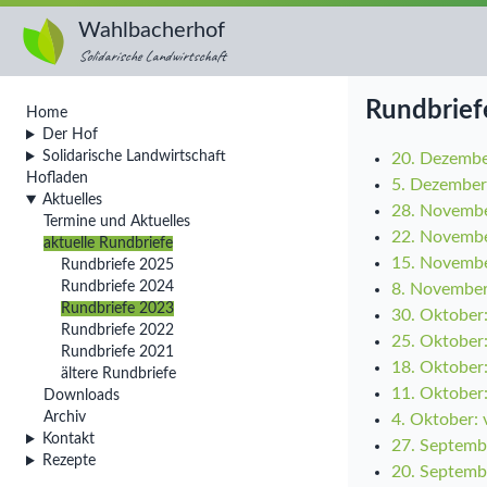
Wahlbacherhof
Solidarische Landwirtschaft
Rundbrief
Home
Der Hof
Solidarische Landwirtschaft
20. Dezembe
Hofladen
5. Dezember
Aktuelles
28. Novembe
Termine und Aktuelles
22. November
aktuelle Rundbriefe
15. Novembe
Rundbriefe 2025
Rundbriefe 2024
8. November
Rundbriefe 2023
30. Oktober
Rundbriefe 2022
25. Oktober:
Rundbriefe 2021
18. Oktober:
ältere Rundbriefe
11. Oktober:
Downloads
Archiv
4. Oktober: 
Kontakt
27. September
Rezepte
20. Septemb