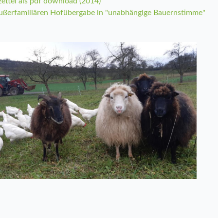
ettel als pdf download (2014)
 außerfamiliären Hofübergabe in "unabhängige Bauernstimme"