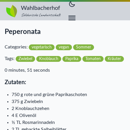
Wahlbacherhof
Solidarische Landwirtschaft
Peperonata
Categories:
vegetarisch
vegan
Sommer
Tags:
Zwiebel
Knoblauch
Paprika
Tomaten
Kräuter
0 minutes, 51 seconds
Zutaten:
750 g rote und grüne Paprikaschoten
375 g Zwiebeln
2 Knoblauchzehen
4 E Olivenöl
½ TL Rosmarinnadeln
2 TL gehackte Salbeiblätter