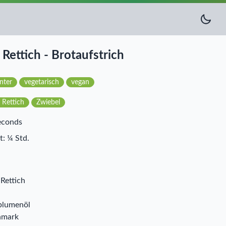
Rettich - Brotaufstrich
nter
vegetarisch
vegan
 Rettich
Zwiebel
econds
t: ¼ Std.
Rettich
blumenöl
nmark