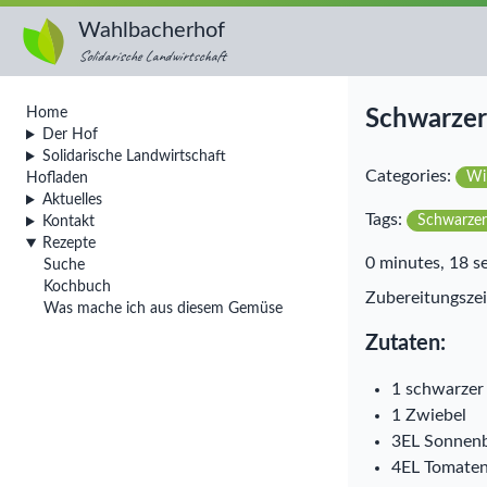
Wahlbacherhof
Solidarische Landwirtschaft
Home
Schwarzer 
Der Hof
Solidarische Landwirtschaft
Categories:
Wi
Hofladen
Aktuelles
Tags:
Schwarzer
Kontakt
Rezepte
0 minutes, 18 s
Suche
Kochbuch
Zubereitungszei
Was mache ich aus diesem Gemüse
Zutaten:
1 schwarzer 
1 Zwiebel
3EL Sonnen
4EL Tomate