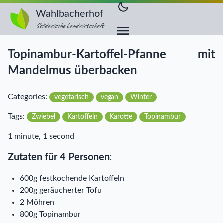
Wahlbacherhof
Solidarische Landwirtschaft
Topinambur-Kartoffel-Pfanne mit
Mandelmus überbacken
Categories:
vegetarisch
vegan
Winter
Tags:
Zwiebel
Kartoffeln
Karotte
Topinambur
1 minute, 1 second
Zutaten für 4 Personen:
600g festkochende Kartoffeln
200g geräucherter Tofu
2 Möhren
800g Topinambur